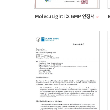
MolecuLight i:X GMP 인정서