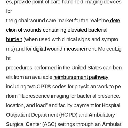
es, provide point-of-care handheld imaging devices
for
the global wound care market for the real-time
dete
ction of wounds containing elevated bacterial
burden
(when used with clinical signs and sympto
ms) and for
digital wound measurement
. MolecuLig
ht
procedures performed in the United States can ben
efit from an available
reimbursement pathway
including two CPT® codes for physician work to pe
rform “fluorescence imaging for bacterial presence,
location, and load” and facility payment for
H
ospital
O
ut
p
atient
D
epartment (HOPD) and
A
mbulatory
S
urgical
C
enter (ASC) settings through an
A
mbulat