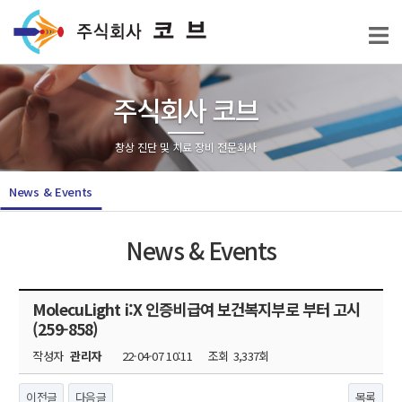
주식회사 코브
창상 진단 및 치료 장비 전문회사
News & Events
News & Events
MolecuLight i:X 인증비급여 보건복지부로 부터 고시
(259-858)
작성자
관리자
22-04-07 10:11
조회
3,337회
이전글
다음글
목록