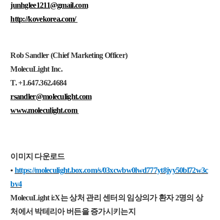
junhglee1211@gmail.com
http://kovekorea.com/
Rob Sandler (Chief Marketing Officer)
MolecuLight Inc.
T.
+1.647.362.4684
rsandler@moleculight.com
www.moleculight.com
이미지 다운로드
•
https://moleculight.box.com/s/03xcwbw0lwd777yt8jyy50bl72w3c
bv4
MolecuLight i:X는 상처 관리 센터의
임상의가
환자 2명의 상
처에서 박테리아 버든을
증가시키는지